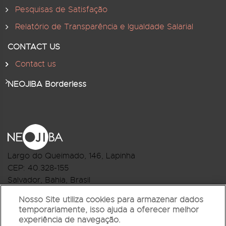
Pesquisas de Satisfação
Relatório de Transparência e Igualdade Salarial
CONTACT US
Contact us
NEOJIBA Borderless
Largo do Queimado, 146
, Lapinha
CEP:
40.328-155
Salvador, Bahia, Brasil
Telefone:(71) 3044-2959
Nosso Site utiliza cookies para armazenar dados
temporariamente, isso ajuda a oferecer melhor
R.Monte Castelo Nº 62, Bairro Barbalho
experiência de navegação.
CEP: 40.301-210