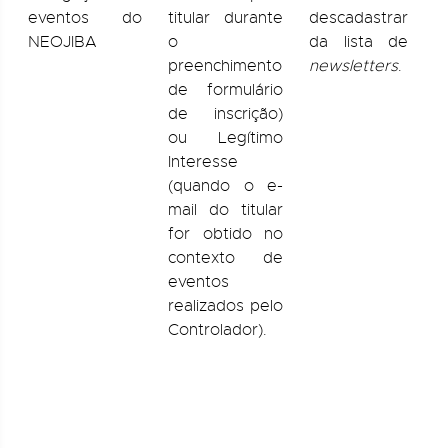
D
eventos do
titular durante
descadastrar
a
NEOJIBA
o
da lista de
I
preenchimento
newsletters
.
P
de formulário
d
de inscrição)
A
ou Legítimo
d
Interesse
R
(quando o e-
R
mail do titular
p
for obtido no
R
contexto de
c
eventos
realizados pelo
*
Controlador).
L
I
D
a