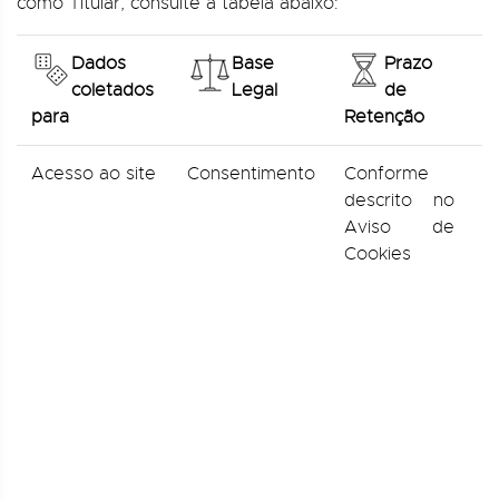
como Titular, consulte a tabela abaixo:
Dados
Base
Prazo
coletados
Legal
de
para
Retenção
Acesso ao site
Consentimento
Conforme
D
descrito no
a
Aviso de
I
Cookies
P
d
A
d
R
R
p
R
c