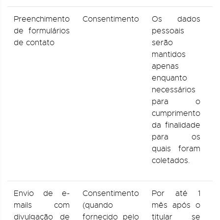
Preenchimento
Consentimento
Os dados
D
de formulários
pessoais
a
de contato
serão
I
mantidos
P
apenas
d
enquanto
A
necessários
d
para o
R
cumprimento
R
da finalidade
p
para os
R
quais foram
c
coletados.
Envio de e-
Consentimento
Por até 1
*
mails com
(quando
mês após o
C
divulgação de
fornecido pelo
titular se