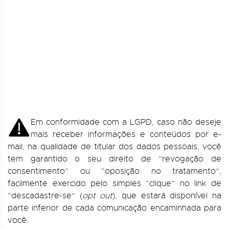
R
I
A
d
R
t
O
t
Em conformidade com a LGPD, caso não deseje
mais receber informações e conteúdos por e-
mail, na qualidade de titular dos dados pessoais, você
tem garantido o seu direito de “revogação de
consentimento” ou “oposição no tratamento”,
facilmente exercido pelo simples “clique” no link de
“descadastre-se” (
opt out
), que estará disponível na
parte inferior de cada comunicação encaminhada para
você.