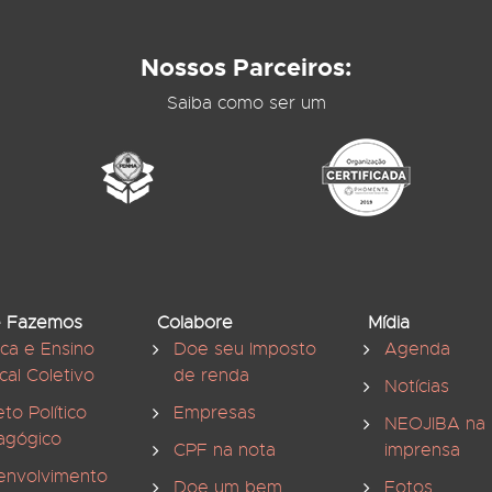
Nossos Parceiros:
Saiba como ser um
 Fazemos
Colabore
Mídia
ica e Ensino
Doe seu Imposto
Agenda
cal Coletivo
de renda
Notícias
eto Político
Empresas
NEOJIBA na
agógico
CPF na nota
imprensa
envolvimento
Doe um bem
Fotos