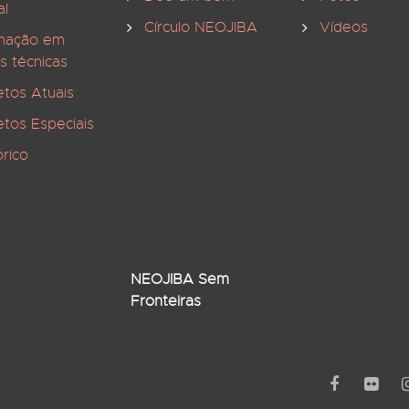
al
Círculo NEOJIBA
Vídeos
mação em
s técnicas
etos Atuais
etos Especiais
órico
NEOJIBA Sem
Fronteiras