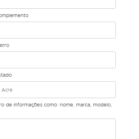
omplemento
irro
stado
ero de informações como: nome, marca, modelo,