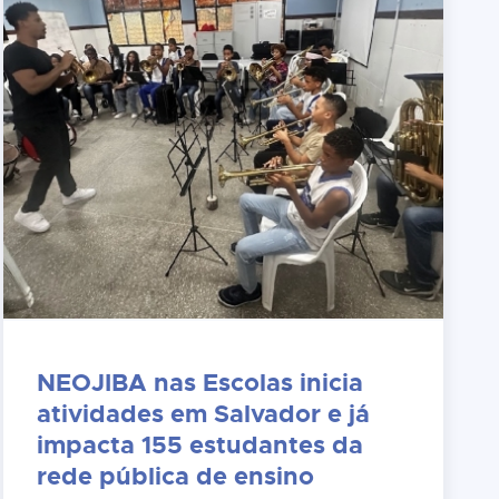
NEOJIBA nas Escolas inicia
atividades em Salvador e já
impacta 155 estudantes da
rede pública de ensino