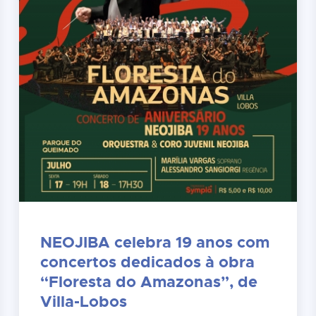
NEOJIBA celebra 19 anos com
concertos dedicados à obra
“Floresta do Amazonas”, de
Villa-Lobos