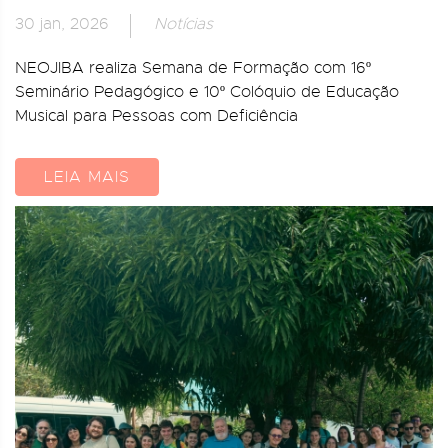
30 jan, 2026
Notícias
NEOJIBA realiza Semana de Formação com 16º
Seminário Pedagógico e 10º Colóquio de Educação
Musical para Pessoas com Deficiência
LEIA MAIS