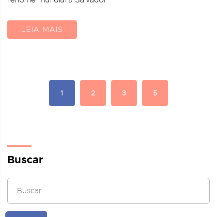
renome mundial a Salvador
LEIA MAIS
1
2
3
5
Buscar