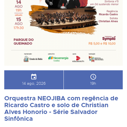
14 ago, 2026
19h
Orquestra NEOJIBA com regência de
Ricardo Castro e solo de Christian
Alves Honorio - Série Salvador
Sinfônica