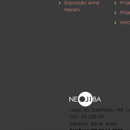
Exposição Anna
Proj
Mariani
Proj
Hist
Largo do Queimado, 146
, L
CEP:
40.328-155
Salvador, Bahia, Brasil