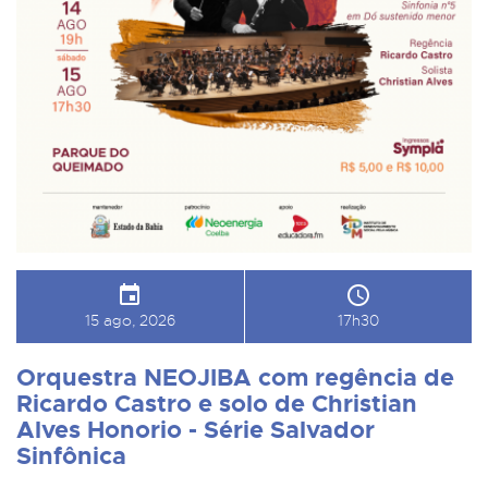
15 ago, 2026
17h30
Orquestra NEOJIBA com regência de
Ricardo Castro e solo de Christian
Alves Honorio - Série Salvador
Sinfônica