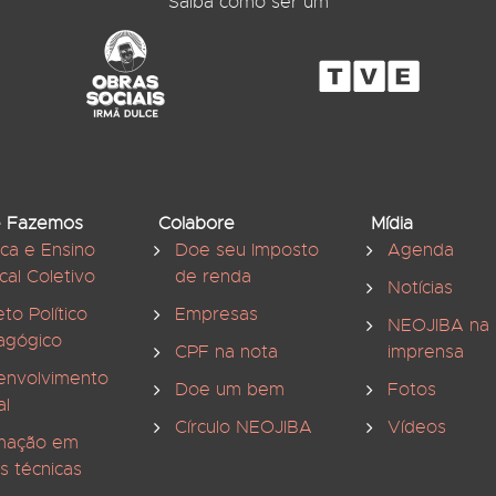
Saiba como ser um
 Fazemos
Colabore
Mídia
ica e Ensino
Doe seu Imposto
Agenda
cal Coletivo
de renda
Notícias
eto Político
Empresas
NEOJIBA na
agógico
CPF na nota
imprensa
envolvimento
Doe um bem
Fotos
al
Círculo NEOJIBA
Vídeos
mação em
s técnicas