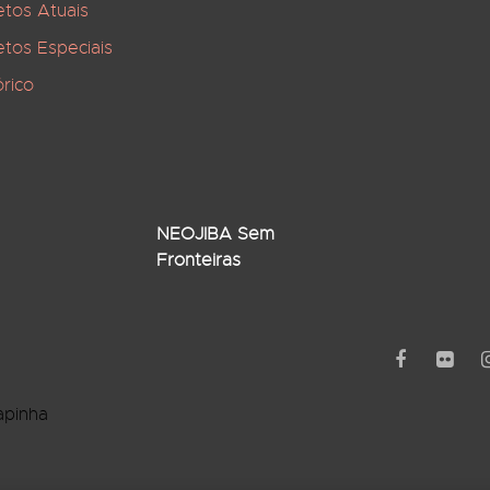
etos Atuais
etos Especiais
órico
NEOJIBA Sem
Fronteiras
apinha