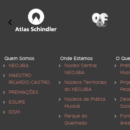
Quem Somos
Onde Estamos
O Que
NEOJIBA
Núcleo Central
Prát
NEOJIBA
Musi
MAESTRO
RICARDO CASTRO
Núcleos Territoriais
Proj
do NEOJIBA
Ped
PREMIAÇÕES
Núcleos de Prática
Des
EQUIPE
Musical
Soci
IDSM
Parque do
For
Queimado
área