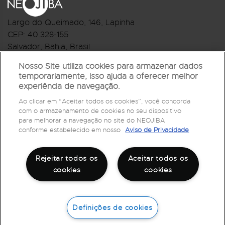
Largo do Queimado, 146
, Lapinha
CEP:
40.328-155
Salvador, Bahia, Brasil
Telefone:(71) 3044-2959
Nosso Site utiliza cookies para armazenar dados
temporariamente, isso ajuda a oferecer melhor
R.Monte Castelo Nº 62, Bairro Barbalho
experiência de navegação.
CEP: 40.301-210
Ao clicar em “Aceitar todos os cookies”, você concorda
Salvador, Bahia, Brasil
com o armazenamento de cookies no seu dispositivo
Telefone:(71) 3032-1073
para melhorar a navegação no site do NEOJIBA
conforme estabelecido em nosso
Aviso de Privacidade
Rejeitar todos os
Aceitar todos os
cookies
cookies
Definições de cookies
©
2026
Todos os direitos reservados