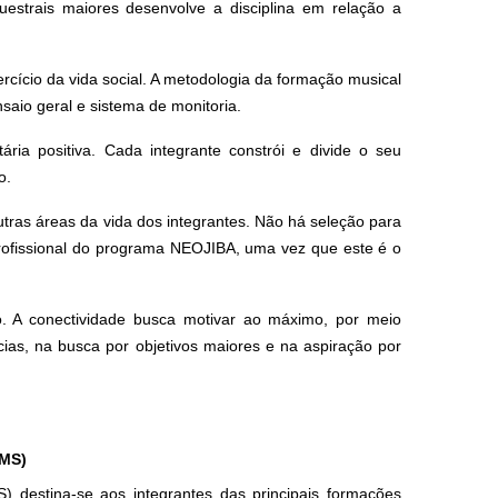
uestrais maiores desenvolve a disciplina em relação a
ercício da vida social. A metodologia da formação musical
saio geral e sistema de monitoria.
ária positiva. Cada integrante constrói e divide o seu
o.
tras áreas da vida dos integrantes. Não há seleção para
Profissional do programa NEOJIBA, uma vez que este é o
o. A conectividade busca motivar ao máximo, por meio
cias, na busca por objetivos maiores e na aspiração por
OMS)
 destina-se aos integrantes das principais formações