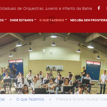
staduais de Orquestras Juvenis e Infantis da Bahia
OS
ONDE ESTAMOS
O QUE FAZEMOS
NEOJIBA SEM FRONTEIR
cial
O que fazemos
Prática e Ensino Musical Col