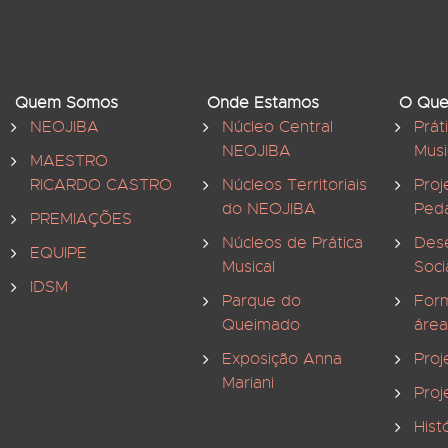
Quem Somos
Onde Estamos
O Que
NEOJIBA
Núcleo Central
Prát
NEOJIBA
Musi
MAESTRO
RICARDO CASTRO
Núcleos Territoriais
Proj
do NEOJIBA
Ped
PREMIAÇÕES
Núcleos de Prática
Des
EQUIPE
Musical
Soci
IDSM
Parque do
For
Queimado
área
Exposição Anna
Proj
Mariani
Proj
Hist