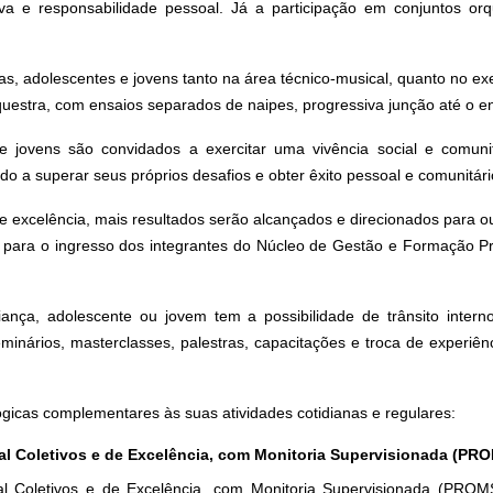
iva e responsabilidade pessoal. Já a participação em conjuntos orq
as, adolescentes e jovens tanto na área técnico-musical, quanto no ex
rquestra, com ensaios separados de naipes, progressiva junção até o en
 e jovens são convidados a exercitar uma vivência social e comunit
do a superar seus próprios desafios e obter êxito pessoal e comunitári
e excelência, mais resultados serão alcançados e direcionados para ou
s para o ingresso dos integrantes do Núcleo de Gestão e Formação 
nça, adolescente ou jovem tem a possibilidade de trânsito intern
minários, masterclasses, palestras, capacitações e troca de experiên
icas complementares às suas atividades cotidianas e regulares:
al Coletivos e de Excelência, com Monitoria Supervisionada (PR
 Coletivos e de Excelência, com Monitoria Supervisionada (PROMS)