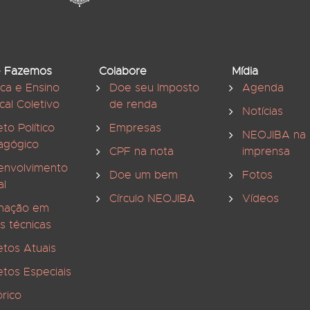
 Fazemos
Colabore
Mídia
ica e Ensino
Doe seu Imposto
Agenda
cal Coletivo
de renda
Notícias
eto Político
Empresas
NEOJIBA na
agógico
CPF na nota
imprensa
envolvimento
Doe um bem
Fotos
al
Círculo NEOJIBA
Vídeos
mação em
s técnicas
etos Atuais
etos Especiais
órico