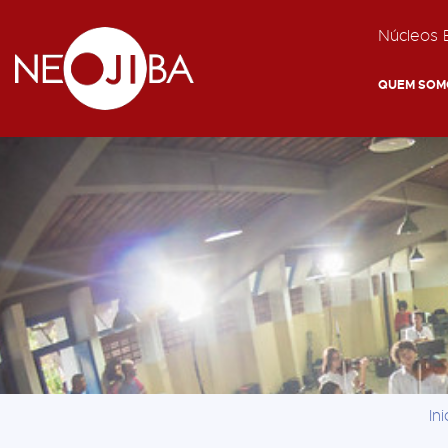
Núcleos E
QUEM SOM
Ini