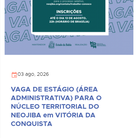
03 ago, 2026
VAGA DE ESTÁGIO (ÁREA
ADMINISTRATIVA) PARA O
NÚCLEO TERRITORIAL DO
NEOJIBA em VITÓRIA DA
CONQUISTA