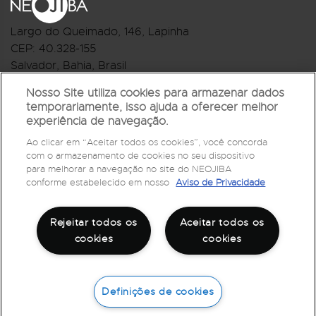
Largo do Queimado, 146
, Lapinha
CEP:
40.328-155
Salvador, Bahia, Brasil
Telefone:(71) 3044-2959
Nosso Site utiliza cookies para armazenar dados
temporariamente, isso ajuda a oferecer melhor
R.Monte Castelo Nº 62, Bairro Barbalho
experiência de navegação.
CEP: 40.301-210
Ao clicar em “Aceitar todos os cookies”, você concorda
Salvador, Bahia, Brasil
com o armazenamento de cookies no seu dispositivo
Telefone:(71) 3032-1073
para melhorar a navegação no site do NEOJIBA
conforme estabelecido em nosso
Aviso de Privacidade
Rejeitar todos os
Aceitar todos os
cookies
cookies
Definições de cookies
©
2026
Todos os direitos reservados