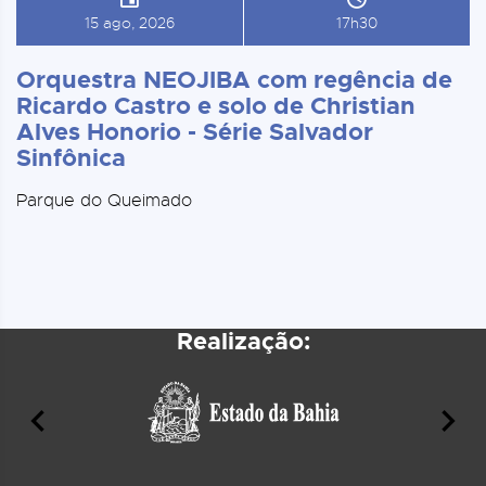
15 ago, 2026
17h30
Orquestra NEOJIBA com regência de
Ricardo Castro e solo de Christian
Alves Honorio - Série Salvador
Sinfônica
Parque do Queimado
Realização: