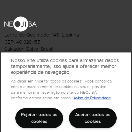
Largo do Queimado, 146
, Lapinha
CEP:
40.328-155
Salvador, Bahia, Brasil
Telefone:(71) 3044-2959
Nosso Site utiliza cookies para armazenar dados
temporariamente, isso ajuda a oferecer melhor
R.Monte Castelo Nº 62, Bairro Barbalho
experiência de navegação.
CEP: 40.301-210
Ao clicar em “Aceitar todos os cookies”, você concorda
Salvador, Bahia, Brasil
com o armazenamento de cookies no seu dispositivo
Telefone:(71) 3032-1073
para melhorar a navegação no site do NEOJIBA
conforme estabelecido em nosso
Aviso de Privacidade
Rejeitar todos os
Aceitar todos os
cookies
cookies