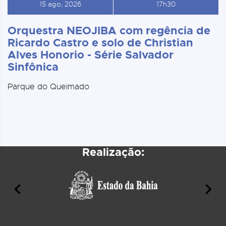
15 ago, 2026
17h30
Orquestra NEOJIBA com regência de
Ricardo Castro e solo de Christian
Alves Honorio - Série Salvador
Sinfônica
Parque do Queimado
Realização: