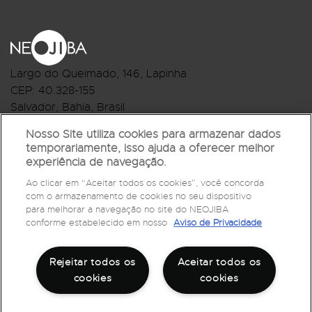
Largo do Queimado, 146
, Lapinha
CEP:
40.328-155
Salvador, Bahia, Brasil
Telefone:(71) 3044-2959
Nosso Site utiliza cookies para armazenar dados
temporariamente, isso ajuda a oferecer melhor
R.Monte Castelo Nº 62, Bairro Barbalho
experiência de navegação.
CEP: 40.301-210
Ao clicar em “Aceitar todos os cookies”, você concorda
Salvador, Bahia, Brasil
com o armazenamento de cookies no seu dispositivo
Telefone:(71) 3032-1073
para melhorar a navegação no site do NEOJIBA
conforme estabelecido em nosso
Aviso de Privacidade
Rejeitar todos os
Aceitar todos os
cookies
cookies