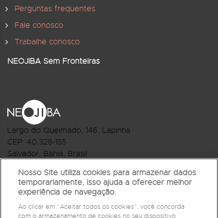
Perguntas frequentes
Fale conosco
Trabalhe conosco
NEOJIBA Sem Fronteiras
Largo do Queimado, 146
, Lapinha
CEP:
40.328-155
Salvador, Bahia, Brasil
Telefone:(71) 3044-2959
Nosso Site utiliza cookies para armazenar dados
temporariamente, isso ajuda a oferecer melhor
R.Monte Castelo Nº 62, Bairro Barbalho
experiência de navegação.
CEP: 40.301-210
Ao clicar em “Aceitar todos os cookies”, você concorda
Salvador, Bahia, Brasil
com o armazenamento de cookies no seu dispositivo