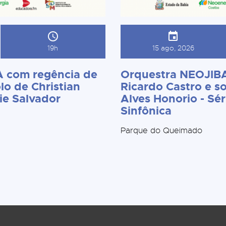
19h
15 ago, 2026
 com regência de
Orquestra NEOJIBA
lo de Christian
Ricardo Castro e so
ie Salvador
Alves Honorio - Sér
Sinfônica
Parque do Queimado