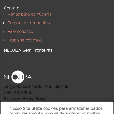
Contato
Vagas para os núcleos
Perguntas frequentes
Fale conosco
Trabalhe conosco
NEOJIBA Sem Fronteiras
Largo do Queimado, 146
, Lapinha
CEP:
40.328-155
Salvador, Bahia, Brasil
Telefone:(71) 3044-2959
Nosso Site utiliza cookies para armazenar dados
temporariamente, isso ajuda a oferecer melhor