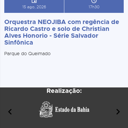
15 ago, 2026
17h30
Orquestra NEOJIBA com regência de
Ricardo Castro e solo de Christian
Alves Honorio - Série Salvador
Sinfônica
Parque do Queimado
Realização: