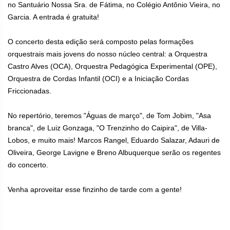
no Santuário Nossa Sra. de Fátima, no Colégio Antônio Vieira, no
Garcia. A entrada é gratuita!
O concerto desta edição será composto pelas formações
orquestrais mais jovens do nosso núcleo central: a Orquestra
Castro Alves (OCA), Orquestra Pedagógica Experimental (OPE),
Orquestra de Cordas Infantil (OCI) e a Iniciação Cordas
Friccionadas.
No repertório, teremos "Águas de março", de Tom Jobim, "Asa
branca", de Luiz Gonzaga, "O Trenzinho do Caipira", de Villa-
Lobos, e muito mais! Marcos Rangel, Eduardo Salazar, Adauri de
Oliveira, George Lavigne e Breno Albuquerque serão os regentes
do concerto.
Venha aproveitar esse finzinho de tarde com a gente!