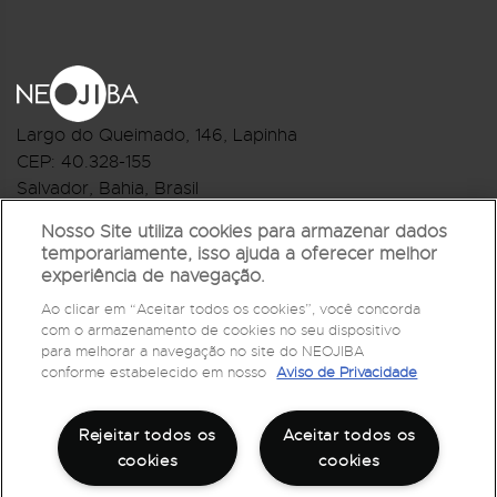
Largo do Queimado, 146
, Lapinha
CEP:
40.328-155
Salvador, Bahia, Brasil
Telefone:(71) 3044-2959
Nosso Site utiliza cookies para armazenar dados
temporariamente, isso ajuda a oferecer melhor
R.Monte Castelo Nº 62, Bairro Barbalho
experiência de navegação.
CEP: 40.301-210
Ao clicar em “Aceitar todos os cookies”, você concorda
Salvador, Bahia, Brasil
com o armazenamento de cookies no seu dispositivo
Telefone:(71) 3032-1073
para melhorar a navegação no site do NEOJIBA
conforme estabelecido em nosso
Aviso de Privacidade
Rejeitar todos os
Aceitar todos os
cookies
cookies