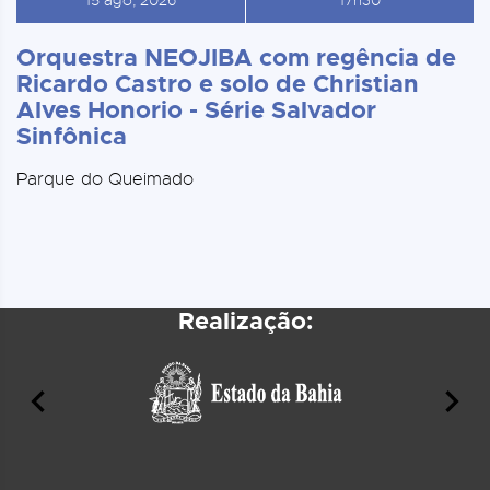
15 ago, 2026
17h30
Orquestra NEOJIBA com regência de
Ricardo Castro e solo de Christian
Alves Honorio - Série Salvador
Sinfônica
Parque do Queimado
Realização: