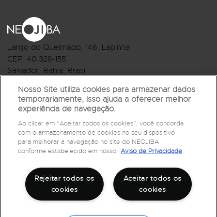
Largo do Queimado, 146
, Lapinha
CEP:
40.328-155
Salvador, Bahia, Brasil
Telefone:(71) 3044-2959
Nosso Site utiliza cookies para armazenar dados
temporariamente, isso ajuda a oferecer melhor
R.Monte Castelo Nº 62, Bairro Barbalho
experiência de navegação.
CEP: 40.301-210
Ao clicar em “Aceitar todos os cookies”, você concorda
Salvador, Bahia, Brasil
com o armazenamento de cookies no seu dispositivo
Telefone:(71) 3032-1073
para melhorar a navegação no site do NEOJIBA
conforme estabelecido em nosso
Aviso de Privacidade
Rejeitar todos os
Aceitar todos os
cookies
cookies