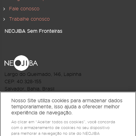
Fale conosco
Trabalhe conosco
NEOJIBA Sem Fronteiras
Largo do Queimado, 146
, Lapinha
CEP:
40.328-155
Salvador, Bahia, Brasil
Telefone:(71) 3044-2959
Nosso Site utiliza cookies para armazenar dados
temporariamente, isso ajuda a oferecer melhor
R.Monte Castelo Nº 62, Bairro Barbalho
experiência de navegação.
CEP: 40.301-210
Ao clicar em “Aceitar todos os cookies”, você concorda
Salvador, Bahia, Brasil
com o armazenamento de cookies no seu dispositivo
Telefone:(71) 3032-1073
para melhorar a navegação no site do NEOJIBA