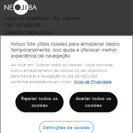
Largo do Queimado, 146
, Lapinha
CEP:
40.328-155
Salvador, Bahia, Brasil
Telefone:(71) 3044-2959
Nosso Site utiliza cookies para armazenar dados
temporariamente, isso ajuda a oferecer melhor
R.Monte Castelo Nº 62, Bairro Barbalho
experiência de navegação.
CEP: 40.301-210
Ao clicar em “Aceitar todos os cookies”, você concorda
Salvador, Bahia, Brasil
com o armazenamento de cookies no seu dispositivo
Telefone:(71) 3032-1073
para melhorar a navegação no site do NEOJIBA
conforme estabelecido em nosso
Aviso de Privacidade
Rejeitar todos os
Aceitar todos os
cookies
cookies
Definições de cookies
©
2026
Todos os direitos reservados