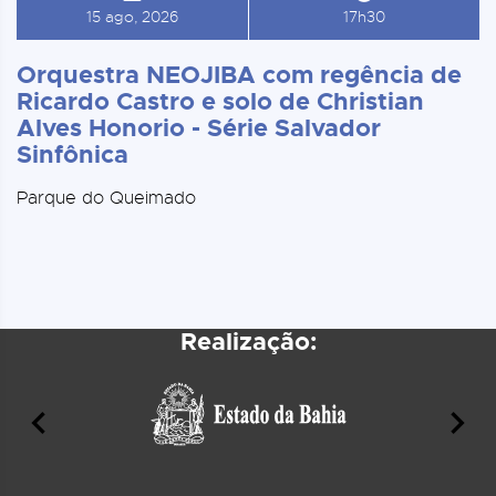
15 ago, 2026
17h30
Orquestra NEOJIBA com regência de
Ricardo Castro e solo de Christian
Alves Honorio - Série Salvador
Sinfônica
Parque do Queimado
Realização: