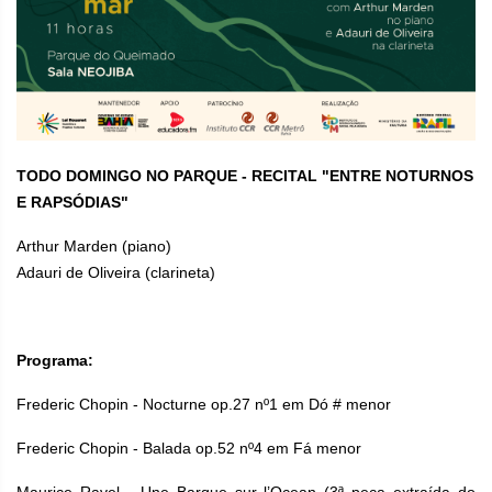
TODO DOMINGO NO PARQUE - RECITAL "ENTRE NOTURNOS
E RAPSÓDIAS"
Arthur Marden (piano)
Adauri de Oliveira (clarineta)
Programa:
Frederic Chopin - Nocturne op.27 nº1 em Dó # menor
Frederic Chopin - Balada op.52 nº4 em Fá menor
Maurice Ravel - Une Barque sur l’Ocean (3ª peça extraída do