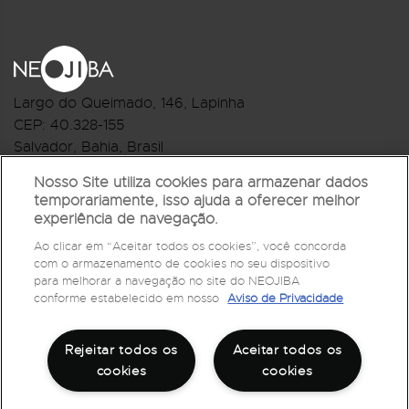
Largo do Queimado, 146
, Lapinha
CEP:
40.328-155
Salvador, Bahia, Brasil
Telefone:(71) 3044-2959
Nosso Site utiliza cookies para armazenar dados
temporariamente, isso ajuda a oferecer melhor
R.Monte Castelo Nº 62, Bairro Barbalho
experiência de navegação.
CEP: 40.301-210
Ao clicar em “Aceitar todos os cookies”, você concorda
Salvador, Bahia, Brasil
com o armazenamento de cookies no seu dispositivo
Telefone:(71) 3032-1073
para melhorar a navegação no site do NEOJIBA
conforme estabelecido em nosso
Aviso de Privacidade
Rejeitar todos os
Aceitar todos os
cookies
cookies