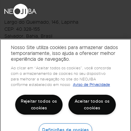
Largo do Queimado, 146
, Lapinha
CEP:
40.328-155
Salvador, Bahia, Brasil
Telefone:(71) 3044-2959
Nosso Site utiliza cookies para armazenar dados
temporariamente, isso ajuda a oferecer melhor
R.Monte Castelo Nº 62, Bairro Barbalho
experiência de navegação.
CEP: 40.301-210
Ao clicar em “Aceitar todos os cookies”, você concorda
Salvador, Bahia, Brasil
com o armazenamento de cookies no seu dispositivo
Telefone:(71) 3032-1073
para melhorar a navegação no site do NEOJIBA
conforme estabelecido em nosso
Aviso de Privacidade
Rejeitar todos os
Aceitar todos os
cookies
cookies
Definições de cookies