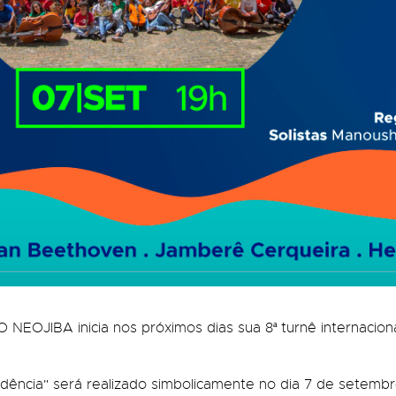
NEOJIBA inicia nos próximos dias sua 8ª turnê internacional
ndência" será realizado simbolicamente no dia 7 de sete