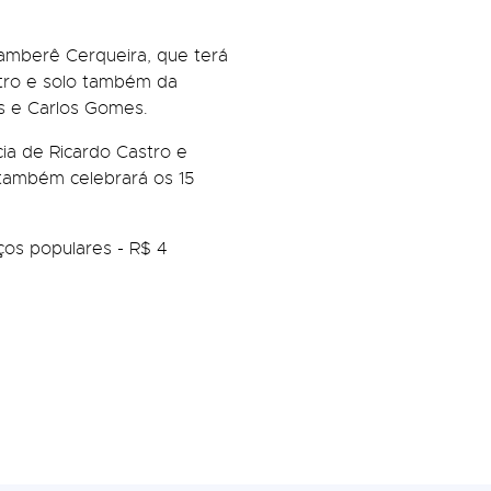
amberê Cerqueira, que terá
stro e solo também da
os e Carlos Gomes.
cia de Ricardo Castro e
o também celebrará os 15
eços populares - R$ 4