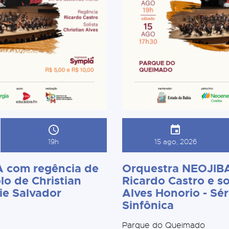
19h
15 ago, 2026
 com regência de
Orquestra NEOJIBA
lo de Christian
Ricardo Castro e so
ie Salvador
Alves Honorio - Sér
Sinfônica
Parque do Queimado