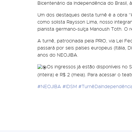
Bicentenário da Independência do Brasil, à
Um dos destaques desta turnê é a obra “
como solista Raysson Lima, nosso integra
pianista germano-suíça Manoush Toth. O r
A turnê, patrocinada pela PRIO, via Lei Fed
passará por seis países europeus (Itália, 
anos do NEOJIBA.
Os ingressos já estão disponíveis no 
(inteira) e R$ 2 (meia). Para acessar o tea
#NEOJIBA
#IDSM
#TurnêDaIndependênci