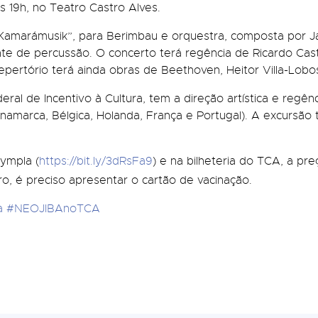
s 19h, no Teatro Castro Alves.
Kamarámusik”, para Berimbau e orquestra, composta por J
nte de percussão. O concerto terá regência de Ricardo Ca
epertório terá ainda obras de Beethoven, Heitor Villa-Lob
eral de Incentivo à Cultura, tem a direção artística e regên
Dinamarca, Bélgica, Holanda, França e Portugal). A excursã
Sympla (
https://bit.ly/3dRsFa9
) e na bilheteria do TCA, a pr
tro, é preciso apresentar o cartão de vacinação.
a
#NEOJIBAnoTCA