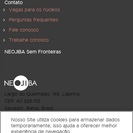
Contato
Vagas para os núcleos
Perguntas frequentes
Fale conosco
Trabalhe conosco
NEOJIBA Sem Fronteiras
Largo do Queimado, 146
, Lapinha
CEP:
40.328-155
Salvador, Bahia, Brasil
Telefone:(71) 3044-2959
Nosso Site utiliza cookies para armazenar dados
temporariamente, isso ajuda a oferecer melhor
R.Monte Castelo Nº 62, Bairro Barbalho
experiência de navegação.