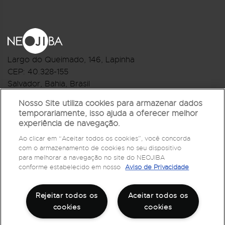
Largo do Queimado, 146
, Lapinha
CEP:
40.328-155
Salvador, Bahia, Brasil
Telefone:(71) 3044-2959
Nosso Site utiliza cookies para armazenar dados
temporariamente, isso ajuda a oferecer melhor
R.Monte Castelo Nº 62, Bairro Barbalho
experiência de navegação.
CEP: 40.301-210
Ao clicar em “Aceitar todos os cookies”, você concorda
Salvador, Bahia, Brasil
com o armazenamento de cookies no seu dispositivo
Telefone:(71) 3032-1073
para melhorar a navegação no site do NEOJIBA
conforme estabelecido em nosso
Aviso de Privacidade
Rejeitar todos os
Aceitar todos os
cookies
cookies