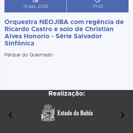
15 ago, 2026
17h30
Orquestra NEOJIBA com regência de
Ricardo Castro e solo de Christian
Alves Honorio - Série Salvador
Sinfônica
Parque do Queimado
Realização: