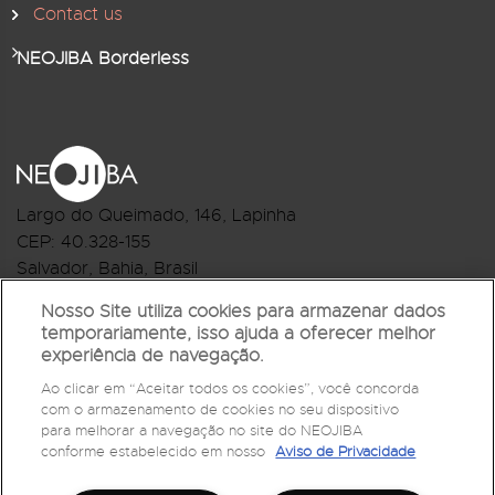
Contact us
NEOJIBA Borderless
Largo do Queimado, 146
, Lapinha
CEP:
40.328-155
Salvador, Bahia, Brasil
Telefone:(71) 3044-2959
Nosso Site utiliza cookies para armazenar dados
temporariamente, isso ajuda a oferecer melhor
R.Monte Castelo Nº 62, Bairro Barbalho
experiência de navegação.
CEP: 40.301-210
Ao clicar em “Aceitar todos os cookies”, você concorda
Salvador, Bahia, Brasil
com o armazenamento de cookies no seu dispositivo
Telefone:(71) 3032-1073
para melhorar a navegação no site do NEOJIBA
conforme estabelecido em nosso
Aviso de Privacidade