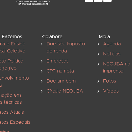
 Fazemos
Colabore
Mídia
ica e Ensino
Doe seu Imposto
Agenda
cal Coletivo
de renda
Notícias
eto Político
Empresas
NEOJIBA na
agógico
CPF na nota
imprensa
envolvimento
Doe um bem
Fotos
al
Círculo NEOJIBA
Vídeos
mação em
s técnicas
etos Atuais
etos Especiais