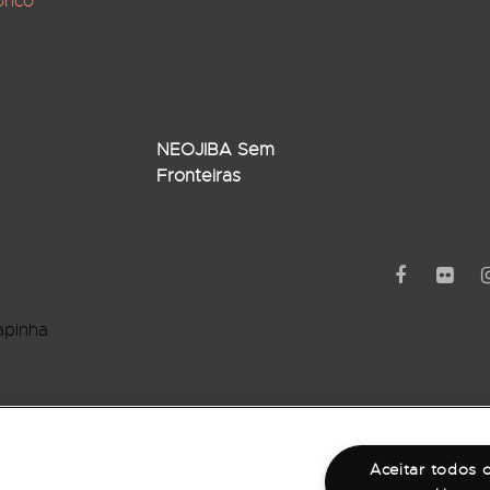
órico
NEOJIBA Sem
Fronteiras
apinha
rro Barbalho
Aceitar todos 