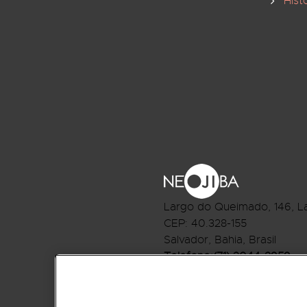
Hist
Largo do Queimado, 146
, L
CEP:
40.328-155
Salvador, Bahia, Brasil
Telefone:(71) 3044-2959
R.Monte Castelo Nº 62, Bai
CEP: 40.301-210