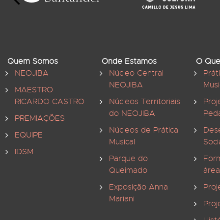
Quem Somos
Onde Estamos
O Que
NEOJIBA
Núcleo Central
Prát
NEOJIBA
Musi
MAESTRO
RICARDO CASTRO
Núcleos Territoriais
Proj
do NEOJIBA
Ped
PREMIAÇÕES
Núcleos de Prática
Des
EQUIPE
Musical
Soci
IDSM
Parque do
For
Queimado
área
Exposição Anna
Proj
Mariani
Proj