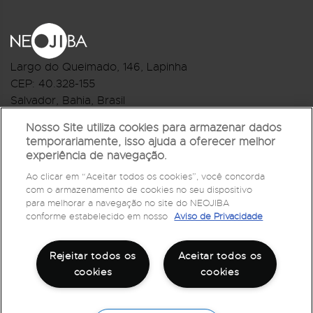
Largo do Queimado, 146
, Lapinha
CEP:
40.328-155
Salvador, Bahia, Brasil
Telefone:(71) 3044-2959
Nosso Site utiliza cookies para armazenar dados
temporariamente, isso ajuda a oferecer melhor
R.Monte Castelo Nº 62, Bairro Barbalho
experiência de navegação.
CEP: 40.301-210
Ao clicar em “Aceitar todos os cookies”, você concorda
Salvador, Bahia, Brasil
com o armazenamento de cookies no seu dispositivo
Telefone:(71) 3032-1073
para melhorar a navegação no site do NEOJIBA
conforme estabelecido em nosso
Aviso de Privacidade
Rejeitar todos os
Aceitar todos os
cookies
cookies