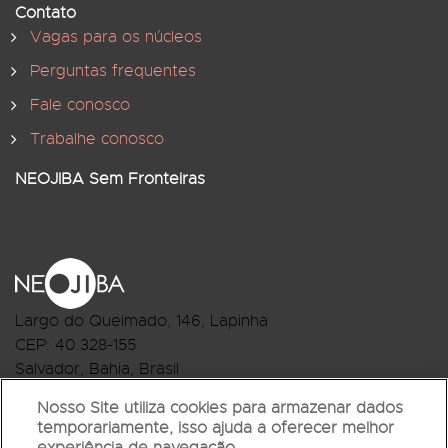
Contato
Vagas para os núcleos
Perguntas frequentes
Fale conosco
Trabalhe conosco
NEOJIBA Sem Fronteiras
Largo do Queimado, 146
, Lapinha
CEP:
40.328-155
Salvador, Bahia, Brasil
Telefone:(71) 3044-2959
Nosso Site utiliza cookies para armazenar dados
temporariamente, isso ajuda a oferecer melhor
R.Monte Castelo Nº 62, Bairro Barbalho