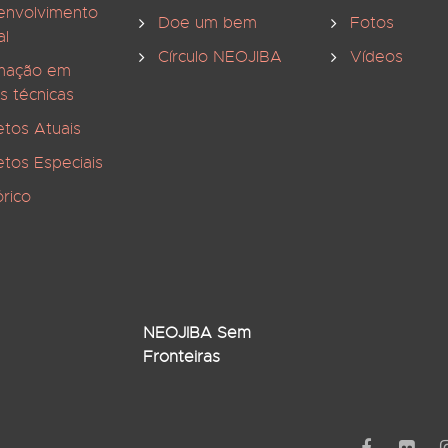
envolvimento
Doe um bem
Fotos
al
Círculo NEOJIBA
Vídeos
mação em
s técnicas
etos Atuais
etos Especiais
órico
NEOJIBA Sem
Fronteiras