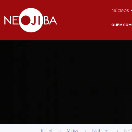
Núcleos E
QUEM SOM
Inicial
Mídia
Notícias
NEO