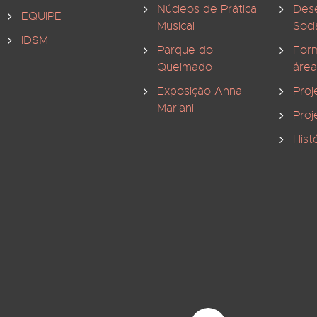
Núcleos de Prática
Des
EQUIPE
Musical
Soci
IDSM
Parque do
For
Queimado
área
Exposição Anna
Proj
Mariani
Proj
Hist