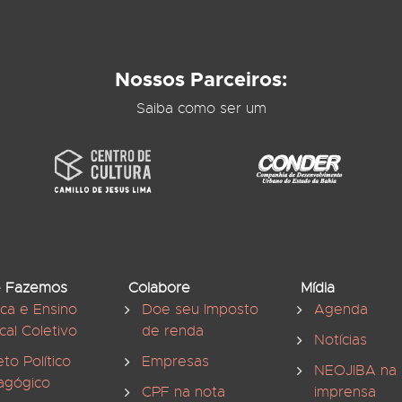
Nossos Parceiros:
Saiba como ser um
 Fazemos
Colabore
Mídia
ica e Ensino
Doe seu Imposto
Agenda
cal Coletivo
de renda
Notícias
eto Político
Empresas
NEOJIBA na
agógico
CPF na nota
imprensa