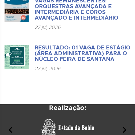
VAGAS REMANESCENTES:
ORQUESTRAS AVANÇADA E
INTERMEDIÁRIA E COROS
AVANÇADO E INTERMEDIÁRIO
27 jul, 2026
RESULTADO: 01 VAGA DE ESTÁGIO
(ÁREA ADMINISTRATIVA) PARA O
NÚCLEO FEIRA DE SANTANA
27 jul, 2026
Realização: