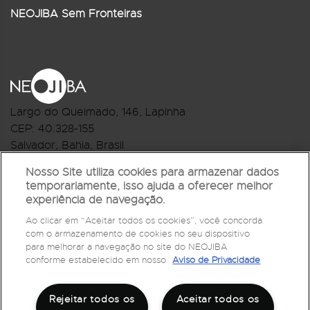
NEOJIBA Sem Fronteiras
Largo do Queimado, 146
, Lapinha
CEP:
40.328-155
Salvador, Bahia, Brasil
Telefone:(71) 3044-2959
Nosso Site utiliza cookies para armazenar dados
temporariamente, isso ajuda a oferecer melhor
R.Monte Castelo Nº 62, Bairro Barbalho
experiência de navegação.
CEP: 40.301-210
Ao clicar em “Aceitar todos os cookies”, você concorda
Salvador, Bahia, Brasil
com o armazenamento de cookies no seu dispositivo
Telefone:(71) 3032-1073
para melhorar a navegação no site do NEOJIBA
conforme estabelecido em nosso
Aviso de Privacidade
Rejeitar todos os
Aceitar todos os