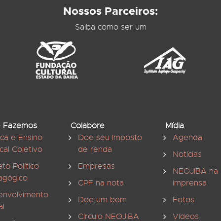
Nossos Parceiros:
Saiba como ser um
 Fazemos
Colabore
Mídia
ica e Ensino
Doe seu Imposto
Agenda
cal Coletivo
de renda
Notícias
eto Político
Empresas
NEOJIBA na
agógico
CPF na nota
imprensa
envolvimento
Doe um bem
Fotos
al
Círculo NEOJIBA
Vídeos