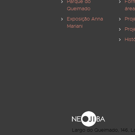
Parque do
For
Queimado
área
Exposição Anna
Proj
Mariani
Proj
Hist
Largo do Queimado, 146
, L