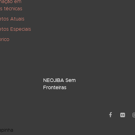
mação em
s técnicas
etos Atuais
etos Especiais
órico
NEOJIBA Sem
Fronteiras
apinha