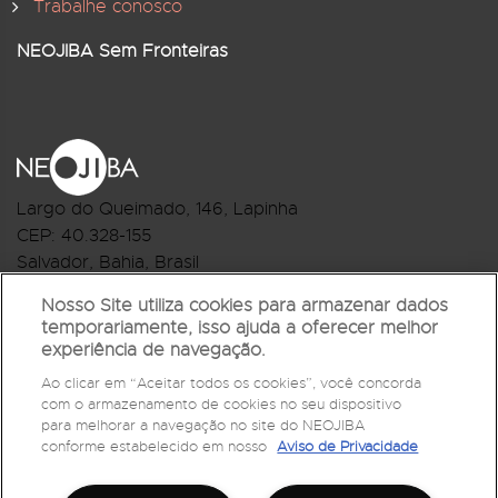
Trabalhe conosco
NEOJIBA Sem Fronteiras
Largo do Queimado, 146
, Lapinha
CEP:
40.328-155
Salvador, Bahia, Brasil
Telefone:(71) 3044-2959
Nosso Site utiliza cookies para armazenar dados
temporariamente, isso ajuda a oferecer melhor
R.Monte Castelo Nº 62, Bairro Barbalho
experiência de navegação.
CEP: 40.301-210
Ao clicar em “Aceitar todos os cookies”, você concorda
Salvador, Bahia, Brasil
com o armazenamento de cookies no seu dispositivo
Telefone:(71) 3032-1073
para melhorar a navegação no site do NEOJIBA
conforme estabelecido em nosso
Aviso de Privacidade