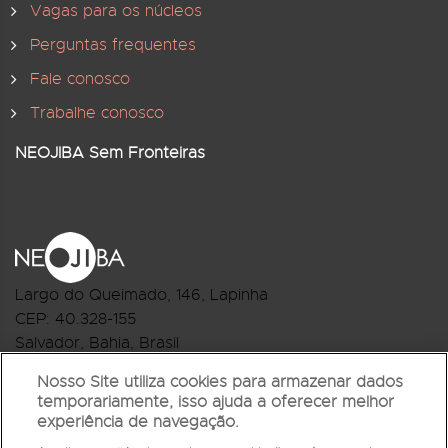
Vagas para os núcleos
Perguntas frequentes
Fale conosco
Trabalhe conosco
NEOJIBA Sem Fronteiras
Largo do Queimado, 146
, Lapinha
CEP:
40.328-155
Salvador, Bahia, Brasil
Telefone:(71) 3044-2959
Nosso Site utiliza cookies para armazenar dados
temporariamente, isso ajuda a oferecer melhor
R.Monte Castelo Nº 62, Bairro Barbalho
experiência de navegação.
CEP: 40.301-210