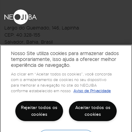
Largo do Queimado, 146
, Lapinha
CEP:
40.328-155
Salvador, Bahia, Brasil
Telefone:(71) 3044-2959
Nosso Site utiliza cookies para armazenar dados
temporariamente, isso ajuda a oferecer melhor
R.Monte Castelo Nº 62, Bairro Barbalho
experiência de navegação.
CEP: 40.301-210
Ao clicar em “Aceitar todos os cookies”, você concorda
Salvador, Bahia, Brasil
com o armazenamento de cookies no seu dispositivo
Telefone:(71) 3032-1073
para melhorar a navegação no site do NEOJIBA
conforme estabelecido em nosso
Aviso de Privacidade
Rejeitar todos os
Aceitar todos os
cookies
cookies