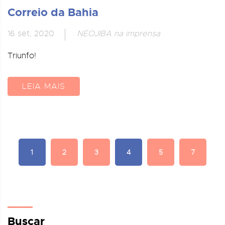
Correio da Bahia
16 set, 2020
NEOJIBA na imprensa
Triunfo!
LEIA MAIS
1
2
3
4
5
7
Buscar