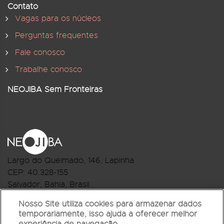
Contato
Vagas para os núcleos
Perguntas frequentes
Fale conosco
Trabalhe conosco
NEOJIBA Sem Fronteiras
Largo do Queimado, 146
, Lapinha
CEP:
40.328-155
Salvador, Bahia, Brasil
Telefone:(71) 3044-2959
Nosso Site utiliza cookies para armazenar dados
temporariamente, isso ajuda a oferecer melhor
R.Monte Castelo Nº 62, Bairro Barbalho