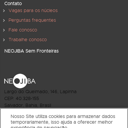
Contato
Vagas para os núcleos
Perguntas frequentes
Fale conosco
Trabalhe conosco
NEOJIBA Sem Fronteiras
Largo do Queimado, 146
, Lapinha
CEP:
40.328-155
Salvador, Bahia, Brasil
Telefone:(71) 3044-2959
Nosso Site utiliza cookies para armazenar dados
temporariamente, isso ajuda a oferecer melhor
R.Monte Castelo Nº 62, Bairro Barbalho